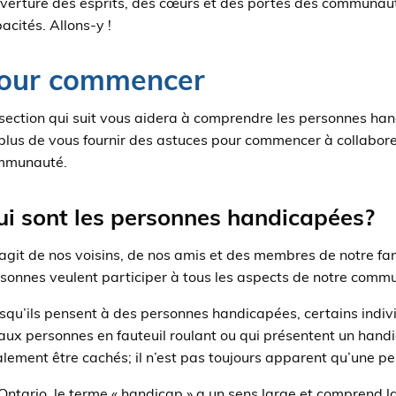
uverture des esprits, des cœurs et des portes des communau
acités. Allons-y !
our commencer
section qui suit vous aidera à comprendre les personnes hand
plus de vous fournir des astuces pour commencer à collabor
mmunauté.
ui sont les personnes handicapées?
s’agit de nos voisins, de nos amis et des membres de notre fam
sonnes veulent participer à tous les aspects de notre commu
squ’ils pensent à des personnes handicapées, certains indi
aux personnes en fauteuil roulant ou qui présentent un handi
lement être cachés; il n’est pas toujours apparent qu’une 
Ontario, le terme « handicap » a un sens large et comprend la