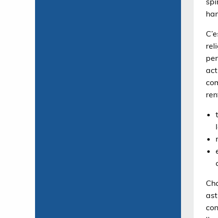
spi
han
C’e
rel
per
act
com
ren
Cha
ast
con