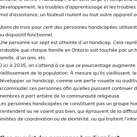
développement, les troubles d’apprentissage et les troubles 
mal d’assistance, un fauteuil roulant ou tout autre appareil ou 
Moins de trois pour cent des personnes handicapées utilisent 
ou dispositif fonctionnel.
Une personne sur sept est atteinte d’un handicap. Cela représ
probable que chaque famille en Ontario soit touchée par un h
famille, d’un ami, etc.
D’ici à 2035, on s’attend à ce que ce pourcentage augmente 
vieillissement de la population. À mesure qu’ils vieillissent, 
développer un handicap, comme une perte visuelle ou auditive
accommoder ces personnes afin qu’elles puissent continuer d
membres à part entière de la communauté religieuse.
Les personnes handicapées ne constituent pas un groupe hom
n’entendent ou ne voient pas bien, qui éprouvent de la diffic
limitées de coordination ou de dextérité, ou qui traitent l’inf