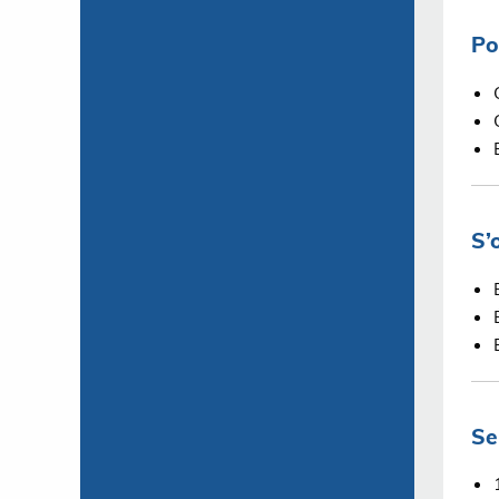
Po
S’
Se