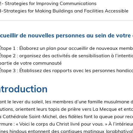
2- Strategies for Improving Communications
3-Strategies for Making Buildings and Facilities Accessible
cueillir de nouvelles personnes au sein de vot
Étape 1 : Élaborez un plan pour accueillir de nouveaux mem
Étape 2 : organisez des activités de sensibilisation à l’inten
partie de votre communauté
Étape 3 : Établissez des rapports avec les personnes handi
ntroduction
nt le lever du soleil, les membres d’une famille musulmane 
utions, orientent leurs tapis de prière vers La Mecque et ent
a Cathédrale Saint-Michel, des fidèles font la queue pour re
mure : « Voici le corps du Christ livré pour vous. » À l’inté
nes hindous entonnent des cantiques matinaux (prabhatiya)