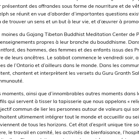
r présentant des offrandes sous forme de nourriture et de v
lph se réunit en vue d’aborder d’importantes questions existe
n de trouver un sens et un but à leur vie, et d’œuvrer à promouv
 moines du Gajang Tibetan Buddhist Meditation Center de Pa
 enseignements propres à leur branche du bouddhisme. Dans 
ntford, des hommes, des femmes et des enfants issus des 
re de leurs ancêtres. Le sabbat commence le vendredi soir, 
ves de l’Ontario et d’ailleurs dans le monde. Dans les comm
itent, chantent et interprètent les versets du Guru Granth S
mmunauté.
 moments, ainsi que d’innombrables autres moments dans la v
 fils qui servent à tisser la tapisserie que nous appelons « rel
bjectif commun de lier les personnes autour de valeurs qui son
haitent ultimement intégrer tout le monde et accueillir au 
viennent de tous les horizons. Cet état d’esprit unique tire so
ère, le travail en comité, les activités de bienfaisance, l’hosp