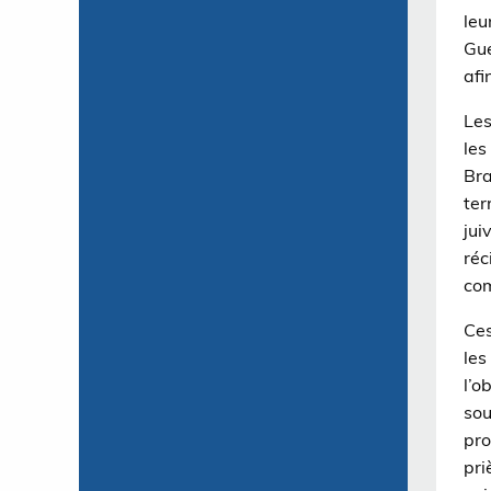
leu
Gue
afi
Les
les
Bra
ter
jui
réc
co
Ces
les
l’o
sou
pro
pri