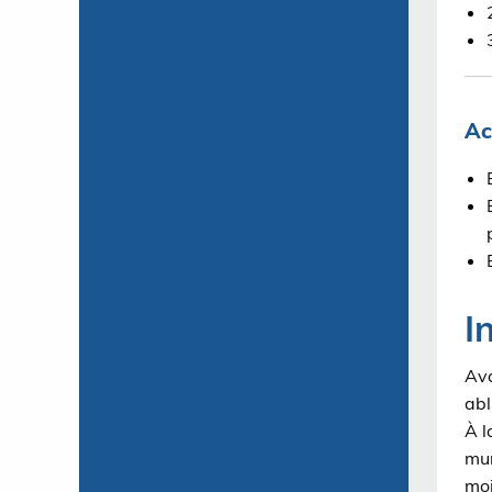
Ac
I
Ava
abl
À l
mur
moi