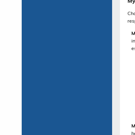
My
Cha
res
M
i
e
M
h