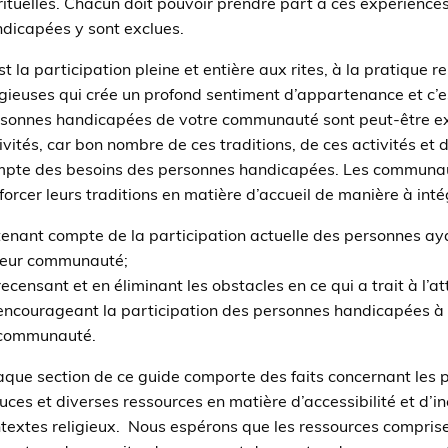
rituelles. Chacun doit pouvoir prendre part à ces expériences
dicapées y sont exclues.
st la participation pleine et entière aux rites, à la pratique
igieuses qui crée un profond sentiment d’appartenance et c’e
sonnes handicapées de votre communauté sont peut-être excl
ivités, car bon nombre de ces traditions, de ces activités et 
pte des besoins des personnes handicapées. Les communaut
forcer leurs traditions en matière d’accueil de manière à int
tenant compte de la participation actuelle des personnes ay
leur communauté;
recensant et en éliminant les obstacles en ce qui a trait à l’at
encourageant la participation des personnes handicapées à la 
communauté.
que section de ce guide comporte des faits concernant les 
uces et diverses ressources en matière d’accessibilité et d’
textes religieux. Nous espérons que les ressources comprise