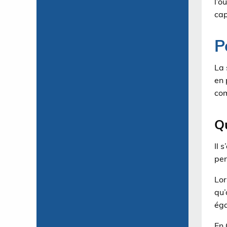
l’o
cap
P
La 
en 
co
Q
Il 
per
Lor
qu’
éga
En 