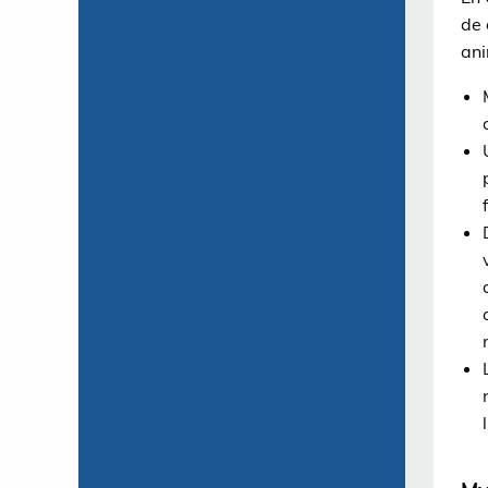
de 
ani