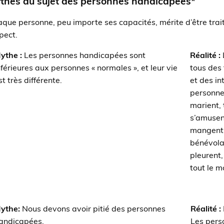
thes au sujet des personnes handicapées*
que personne, peu importe ses capacités, mérite d’être tra
pect.
ythe :
Les personnes handicapées sont
Réalité :
nférieures aux personnes « normales », et leur vie
tous des 
st très différente.
et des in
personne
marient, 
s’amusent
mangent 
bénévolat
pleurent
tout le m
ythe:
Nous devons avoir pitié des personnes
Réalité :
andicapées.
Les pers